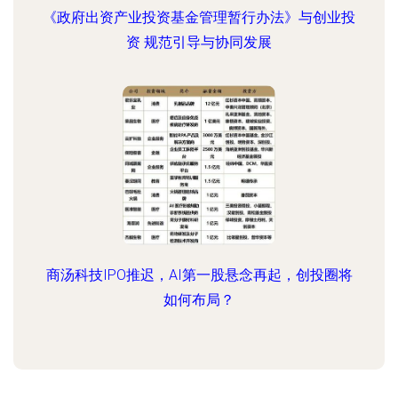
《政府出资产业投资基金管理暂行办法》与创业投
资 规范引导与协同发展
商汤科技IPO推迟，AI第一股悬念再起，创投圈将
如何布局？