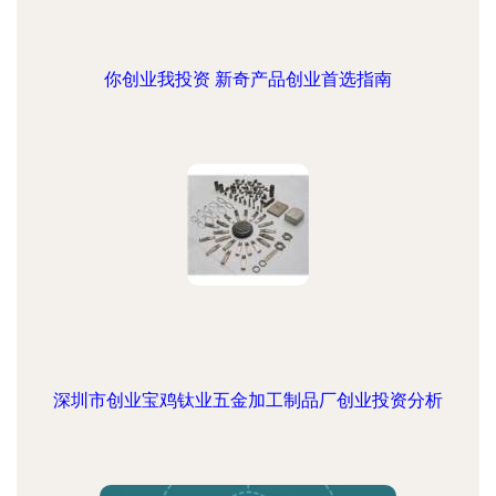
你创业我投资 新奇产品创业首选指南
深圳市创业宝鸡钛业五金加工制品厂创业投资分析