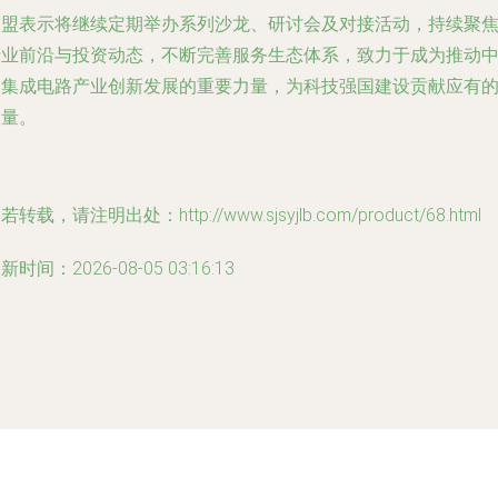
联盟表示将继续定期举办系列沙龙、研讨会及对接活动，持续聚
产业前沿与投资动态，不断完善服务生态体系，致力于成为推动
国集成电路产业创新发展的重要力量，为科技强国建设贡献应有
力量。
若转载，请注明出处：http://www.sjsyjlb.com/product/68.html
新时间：2026-08-05 03:16:13