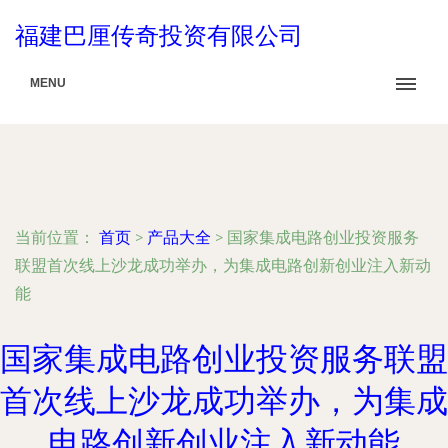
福建巴厘传奇投资有限公司
MENU
当前位置：
首页
>
产品大全
>
国家集成电路创业投资服务
联盟首次线上沙龙成功举办，为集成电路创新创业注入新动
能
国家集成电路创业投资服务联盟
首次线上沙龙成功举办，为集成
电路创新创业注入新动能