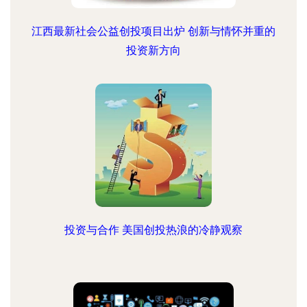
江西最新社会公益创投项目出炉 创新与情怀并重的
投资新方向
投资与合作 美国创投热浪的冷静观察