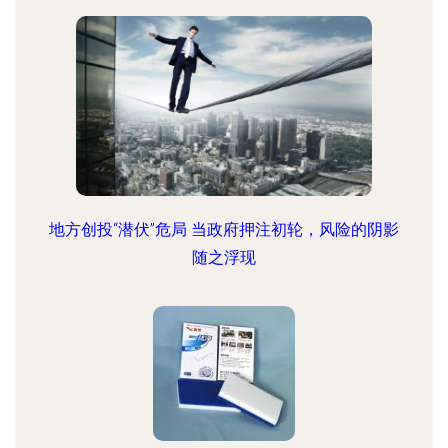
地方创投“潜伏”危局 当政府押注初轮，风险的阴影
随之浮现