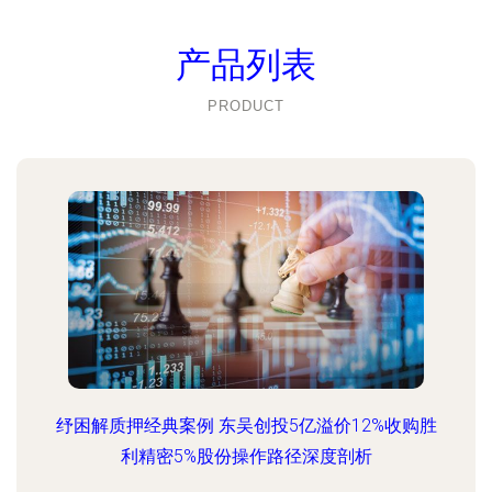
产品列表
PRODUCT
纾困解质押经典案例 东吴创投5亿溢价12%收购胜
利精密5%股份操作路径深度剖析