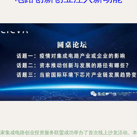
国家集成电路创业投资服务联盟成功举办了首次线上沙龙活动。